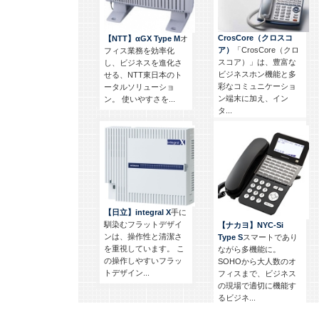
CrosCore（クロスコ
【NTT】αGX Type M
オ
ア）
「CrosCore（クロ
フィス業務を効率化
スコア）」は、豊富な
し、ビジネスを進化さ
ビジネスホン機能と多
せる、NTT東日本のト
彩なコミュニケーショ
ータルソリューショ
ン端末に加え、イン
ン。 使いやすさを...
タ...
【日立】integral X
手に
馴染むフラットデザイ
【ナカヨ】NYC-Si
ンは、操作性と清潔さ
Type S
スマートであり
を重視しています。 こ
ながら多機能に。
の操作しやすいフラッ
SOHOから大人数のオ
トデザイン...
フィスまで、ビジネス
の現場で適切に機能す
るビジネ...