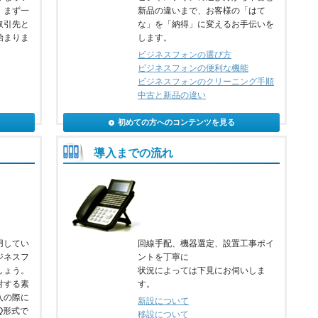
、まず一
新品の違いまで、お客様の「はて
取引先と
な」を「納得」に変えるお手伝いを
始まりま
します。
ビジネスフォンの選び方
ビジネスフォンの便利な機能
ビジネスフォンのクリーニング手順
中古と新品の違い
初めての方へのコンテンツを見る
導入までの流れ
用してい
回線手配、機器選定、設置工事ポイ
ジネスフ
ントを丁寧に
しょう。
状況によっては下見にお伺いしま
対する素
す。
入の際に
新設について
Q形式で
移設について