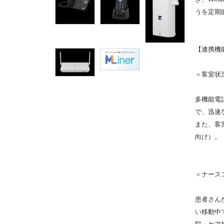
うを定期
【連携機
＜客室状
多機能電
で、迅速
また、客
向け）。
＜ナース
患者さん
い移動中