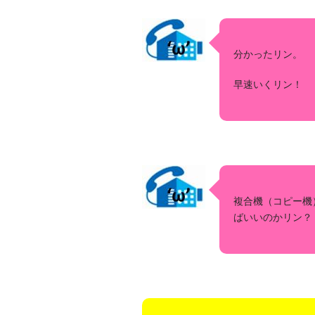
分かったリン。
早速いくリン！
複合機（コピー機
ばいいのかリン？